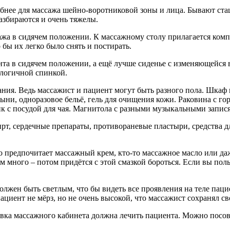
бнее для массажа шейно-воротниковой зоны и лица. Бывают ст
разбираются и очень тяжелы.
жа в сидячем положении. К массажному столу прилагается комп
бы их легко было снять и постирать.
нта в сидячем положении, а ещё лучше сиденье с изменяющейся 
ологичной спинкой.
ния. Ведь массажист и пациент могут быть разного пола. Шкаф 
ыни, одноразовое бельё, гель для очищения кожи. Раковина с г
к с посудой для чая. Магнитола с разными музыкальными запис
т, сердечные препараты, противораневые пластыри, средства дл
о предпочитает массажный крем, кто-то массажное масло или да
м много – потом придётся с этой смазкой бороться. Если вы поль
олжен быть светлым, что бы видеть все проявления на теле паци
ациент не мёрз, но не очень высокой, что массажист сохранял с
вка массажного кабинета должна лечить пациента. Можно посов