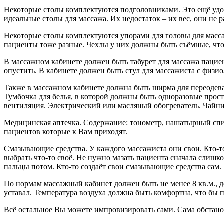
Некоторые столы комплектуются подголовниками. Это ещё удо
идеальные столы для массажа. Их недостаток – их вес, они не 
Некоторые столы комплектуются упорами для головы для масса
пациенты тоже разные. Чехлы у них должны быть съёмные, что 
В массажном кабинете должен быть табурет для массажа пацие
опустить. В кабинете должен быть стул для массажиста с физи
Также в массажном кабинете должна быть ширма для переодева
Тумбочка для белья, в которой должны быть одноразовые прост
вентиляция. Электрический или масляный обогреватель. Чайни
Медицинская аптечка. Содержание: тонометр, нашатырный спир
пациентов которые к Вам приходят.
Смазывающие средства. У каждого массажиста они свои. Кто-т
выбрать что-то своё. Не нужно мазать пациента сначала слишко
пальцы потом. Кто-то создаёт свои смазывающие средства сам.
По нормам массажный кабинет должен быть не менее 8 кв.м., д
уставал. Температура воздуха должна быть комфортна, что бы п
Всё остальное Вы можете импровизировать сами. Сама обстано