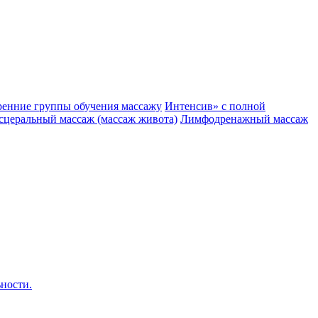
ренние группы обучения массажу
Интенсив» с полной
сцеральный массаж (массаж живота)
Лимфодренажный массаж
ности.