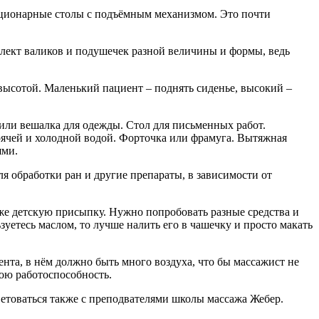
ационарные столы с подъёмным механизмом. Это почти
лект валиков и подушечек разной величины и формы, ведь
высотой. Маленький пациент – поднять сиденье, высокий –
или вешалка для одежды. Стол для письменных работ.
орячей и холодной водой. Форточка или фрамуга. Вытяжная
ями.
я обработки ран и другие препараты, в зависимости от
же детскую присыпку. Нужно попробовать разные средства и
зуетесь маслом, то лучше налить его в чашечку и просто макать
ента, в нём должно быть много воздуха, что бы массажист не
вою работоспособность.
етоваться также с преподвателями школы массажа Жебер.