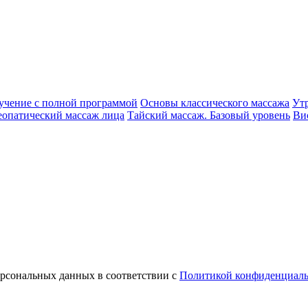
учение с полной программой
Основы классического массажа
Ут
еопатический массаж лица
Тайский массаж. Базовый уровень
Ви
ерсональных данных в соответствии с
Политикой конфиденциаль