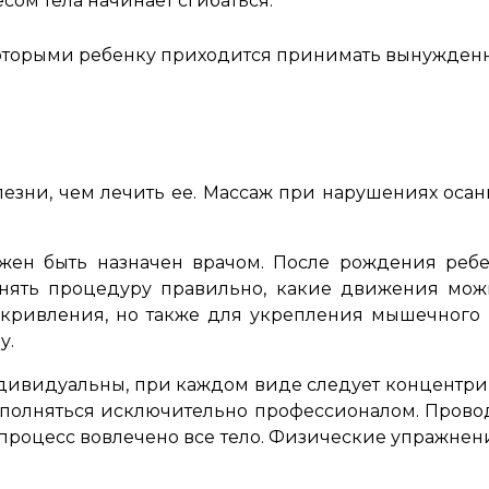
сом тела начинает сгибаться.
 которыми ребенку приходится принимать вынужден
зни, чем лечить ее. Массаж при нарушениях осан
лжен быть назначен врачом. После рождения реб
лнять процедуру правильно, какие движения можно
кривления, но также для укрепления мышечного к
у.
ивидуальны, при каждом виде следует концентрир
полняться исключительно профессионалом. Провод
процесс вовлечено все тело. Физические упражнен