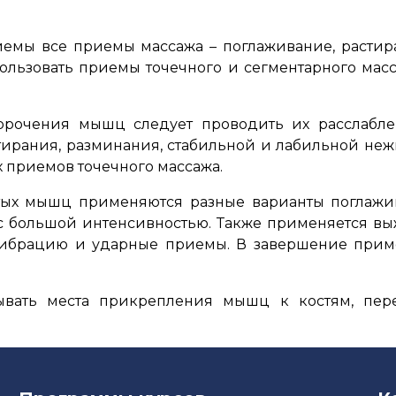
мы все приемы массажа – поглаживание, растира
ользовать приемы точечного и сегментарного мас
корочения мышц следует проводить их расслабл
стирания, разминания, стабильной и лабильной н
 приемов точечного массажа.
утых мышц применяются разные варианты поглажив
 с большой интенсивностью. Также применяется в
 вибрацию и ударные приемы. В завершение при
тывать места прикрепления мышц к костям, пе