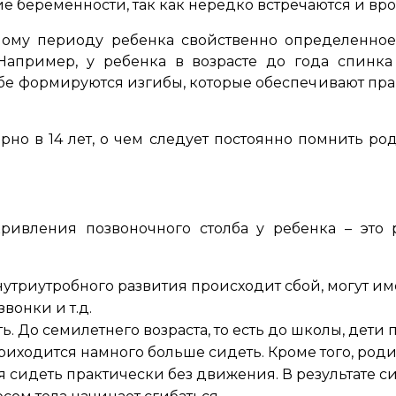
ие беременности, так как нередко встречаются и в
ному периоду ребенка свойственно определенное
Например, у ребенка в возрасте до года спинка
бе формируются изгибы, которые обеспечивают пр
но в 14 лет, о чем следует постоянно помнить ро
ривления позвоночного столба у ребенка – это р
триутробного развития происходит сбой, могут име
вонки и т.д.
 До семилетнего возраста, то есть до школы, дети 
приходится намного больше сидеть. Кроме того, ро
я сидеть практически без движения. В результате 