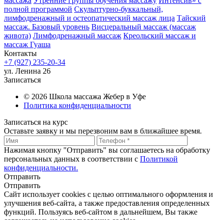
массажа
Утренние группы обучения массажу
Интенсив» с
полной программой
Скульптурно-буккальный,
лимфодренажный и остеопатический массаж лица
Тайский
массаж. Базовый уровень
Висцеральный массаж (массаж
живота)
Лимфодренажный массаж
Креольский массаж и
массаж Гуаша
Контакты
+7 (927) 235-20-34
ул. Ленина 26
Записаться
© 2026 Школа массажа Жебер в Уфе
Политика конфиденциальности
Записаться на курс
Оставьте заявку и мы перезвоним вам в ближайшее время.
Нажимая кнопку "Отправить" вы соглашаетесь на обработку
персональных данных в соответствии с
Политикой
конфиденциальности.
Отправить
Отправить
Сайт использует cookies с целью оптимального оформления и
улучшения веб-сайта, а также предоставления определенных
функций. Пользуясь веб-сайтом в дальнейшем, Вы также