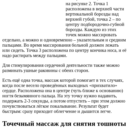
на рисунке 2. Точка 1
расположена в верхней части
вертикальной борозды над
верхней губой, точка 2 – по
центру подбородочно-губной
борозды. Каждую из этих
точек можно массировать
отдельно, а можно и одновременно – указательным и средним
пальцами. Во время массирования больной должен лежать
или сидеть. Точка 3 расположена по центру кончика носа, и её
надо растирать между пальцами.
Для стимулирования сердечной деятельности также можно
разминать ушные раковины с обеих сторон.
Есть ещё одна точка, массаж которой помогает в тех случаях,
когда после весело проведённых выходных «прихватило»
сердце. Расположена она в центре (чуть ближе к основанию)
ногтя безымянного пальца. На эту точку нужно надавить,
подержать 2-3 секунды, а потом отпустить – при этом должно
почувствоваться лёгкое покалывание. Результат будет
быстрым: сразу приходит облегчение и дышится легче.
Точечный массаж для снятия тошноты