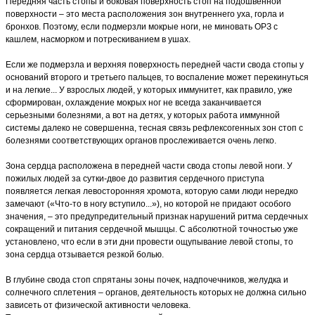
Передняя часть стопы и боковая поверхность стоп на подошвенной
поверхности – это места расположения зон внутреннего уха, горла и
бронхов. Поэтому, если подмерзли мокрые ноги, не миновать ОРЗ с
кашлем, насморком и потрескиванием в ушах.
Если же подмерзла и верхняя поверхность передней части свода стопы у
оснований второго и третьего пальцев, то воспаление может перекинуться
и на легкие... У взрослых людей, у которых иммунитет, как правило, уже
сформирован, охлаждение мокрых ног не всегда заканчивается
серьезными болезнями, а вот на детях, у которых работа иммунной
системы далеко не совершенна, тесная связь рефлексогенных зон стоп с
болезнями соответствующих органов прослеживается очень легко.
Зона сердца расположена в передней части свода стопы левой ноги. У
пожилых людей за сутки-двое до развития сердечного приступа
появляется легкая левосторонняя хромота, которую сами люди нередко
замечают («Что-то в ногу вступило...»), но которой не придают особого
значения, – это предупредительный признак нарушений ритма сердечных
сокращений и питания сердечной мышцы. С абсолютной точностью уже
установлено, что если в эти дни провести ощупывание левой стопы, то
зона сердца отзывается резкой болью.
В глубине свода стоп спрятаны зоны почек, надпочечников, желудка и
солнечного сплетения – органов, деятельность которых не должна сильно
зависеть от физической активности человека.