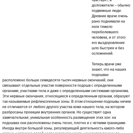
чувствует, а
долгожители – обычно
подвижные люди.
Древние врачи очень
рано поднимали на
ноги тяжело
переболевшего
человека, и от этого
его выздоровление
шло быстрее и без
осложнений.
Теперь врачи уже
знают, что на наших
подошвах
расположено больше семидесяти тысяч нервных окончаний, они
связывают отдельные участки поверхности подошв с определенными
органами, участками тела и даже с определенными системами организма.
Эти нервные окончания, относящиеся к определенным органам, образуют
так называемые рефлексогенные зоны. В этом отношении подошвы ничем
не отличаются от любого другого участка кожи нашего тела, на котором
разбросаны проекции внутренних органов. Но существует одна
замечательная, уникальная особенность размещения этих зон: на
подошвах они расположены очень тесно, плотно и с четкими границами.
Иногда внутри большой зоны, регулирующей деятельность какого-либо