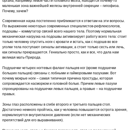
органа, например левой части головного мозга, находится почему-то
маленькая зона важнейшей железы внутренней секреции – гипофиза.
Почему, зачем?
Современная наука постепенно приближается к ответам на эти вопросы.
По выражению некоторых современных специалистов-рефлексологов,
подошвы – коммутатор связей всего нашего тела. Поэтому нормальная
механическая нагрузка на подошвы активизирует работу всего тела: стоит
только человеку спустить ноги с кровати и встать, как с подошв во все
уголки тела поступают сигналы активации, а стоит только сесть или лечь,
как сигналы прекращаются. Гениально просто, как и все, что дала нам
великая мать-Природа.
Подушечки четырех ногтевых фаланг пальцев ног (кроме подушечки
больших пальцев) связаны с лобными и гайморовыми пазухами. Вот
почему мокрые ноги – самая типичная причина простуды, которая
сопровождается насморком и головной болью. Причем левые пазухи
спроецированы на подушечки левых пальцев, а правые – на подушечки
правых.
Зоны глаз расположены в сгибе второго и третьего пальцев стоп.
Достаточно немного пройтись, как у человека повышается острота зрения,
нормализуется внутриглазное давление (если нет механических
препятствий для его выравнивания).