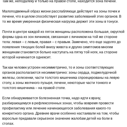
Там же, неподалеку и только на правой стопе, находится зона печени.
Малоподвижный образ жизни расслабляюще действует на зоны почек и
печени, что в целом способствует развитию заболеваний этих органов. В
то же время умеренная физическая нагрузка держит эти зоны в тонусе.
Почти в центре каждой из пяток женщины расположена большая, округлой
формы одна из зон яичников, связанная с яичником на той же стороне
тела: левая – с левым, правая – с правым. Замечено, что еще задолго до
появления тянущих болей внизу живота и других симптомов многим
женщинам становится больно наступать на пятку той ноги, на стороне
которой начинается однексит.
Так как человек устроен несимметрично, то и зоны соответствующих
органов располагаются несимметрично: зоны сердца, поджелудочной
железы, селезенки, части толстого кишечника спроецированы на левую
стопу, а зоны желчного пузыря, печени, некоторые части тонкого и
толстого кишечника – на правой стопе.
Если обнаруживается болезненная точка, надо идти к врачу,
разбирающемуся в рефлексогенных зонах, чтобы вовремя провести
профилактику или лечение начинающегося заболевания какого-то
конкретного органа. Древние врачи особенно настаивали на том, чтобы
взрослые придавали серьезное значение жалобам детей на боли в
стопах.