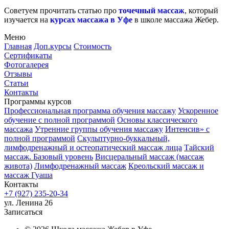
Советуем прочитать статью про
точечный массаж
, который
изучается на
курсах массажа в Уфе
в школе массажа Жебер.
Меню
Главная
Доп.курсы
Стоимость
Сертификаты
Фотогалерея
Отзывы
Статьи
Контакты
Программы курсов
Профессиональная программа обучения массажу
Ускоренное
обучение с полной программой
Основы классического
массажа
Утренние группы обучения массажу
Интенсив» с
полной программой
Скульптурно-буккальный,
лимфодренажный и остеопатический массаж лица
Тайский
массаж. Базовый уровень
Висцеральный массаж (массаж
живота)
Лимфодренажный массаж
Креольский массаж и
массаж Гуаша
Контакты
+7 (927) 235-20-34
ул. Ленина 26
Записаться