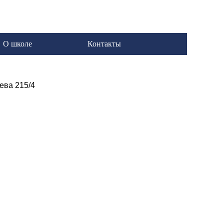
О школе
Контакты
еева 215/4