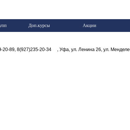
упп
Доп.курсы
Акции
9-20-89
,
8(927)235-20-34
, Уфа, ул. Ленина 26, ул. Мендел