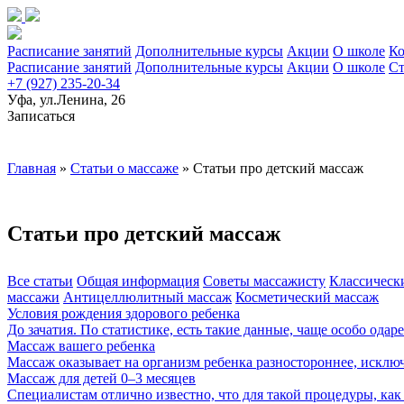
Расписание занятий
Дополнительные курсы
Акции
О школе
Ко
Расписание занятий
Дополнительные курсы
Акции
О школе
Ст
+7 (927) 235-20-34
Уфа, ул.Ленина, 26
Записаться
Главная
»
Статьи о массаже
»
Статьи про детский массаж
Статьи про детский массаж
Все статьи
Общая информация
Советы массажисту
Классическ
массажи
Антицеллюлитный массаж
Косметический массаж
Условия рождения здорового ребенка
До зачатия. По статистике, есть такие данные, чаще особо ода
Массаж вашего ребенка
Массаж оказывает на организм ребенка разностороннее, исклю
Массаж для детей 0–3 месяцев
Специалистам отлично известно, что для такой процедуры, как