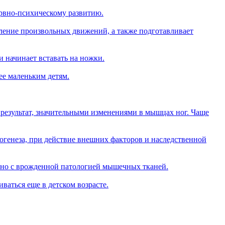
ервно-психическому развитию.
явление произвольных движений, а также подготавливает
 и начинает вставать на ножки.
ее маленьким детям.
 результат, значительными изменениями в мышцах ног. Чаще
огенеза, при действие внешних факторов и наследственной
язано с врожденной патологией мышечных тканей.
ваться еще в детском возрасте.