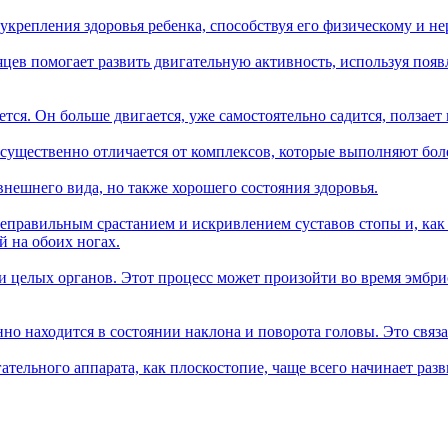
укрепления здоровья ребенка, способствуя его физическому и н
сяцев помогает развить двигательную активность, используя по
ается. Он больше двигается, уже самостоятельно садится, ползает
, существенно отличается от комплексов, которые выполняют бол
внешнего вида, но также хорошего состояния здоровья.
неправильным срастанием и искривлением суставов стопы и, как
й на обоих ногах.
 целых органов. Этот процесс может произойти во время эмбри
янно находится в состоянии наклона и поворота головы. Это св
тельного аппарата, как плоскостопие, чаще всего начинает разви