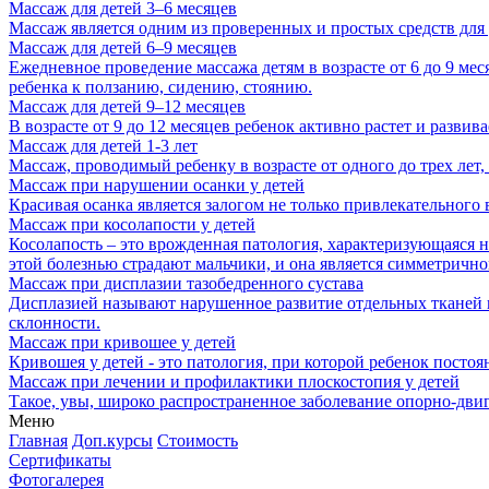
Массаж для детей 3–6 месяцев
Массаж является одним из проверенных и простых средств для 
Массаж для детей 6–9 месяцев
Ежедневное проведение массажа детям в возрасте от 6 до 9 ме
ребенка к ползанию, сидению, стоянию.
Массаж для детей 9–12 месяцев
В возрасте от 9 до 12 месяцев ребенок активно растет и развив
Массаж для детей 1-3 лет
Массаж, проводимый ребенку в возрасте от одного до трех лет
Массаж при нарушении осанки у детей
Красивая осанка является залогом не только привлекательного 
Массаж при косолапости у детей
Косолапость – это врожденная патология, характеризующаяся 
этой болезнью страдают мальчики, и она является симметрично
Массаж при дисплазии тазобедренного сустава
Дисплазией называют нарушенное развитие отдельных тканей и
склонности.
Массаж при кривошее у детей
Кривошея у детей - это патология, при которой ребенок посто
Массаж при лечении и профилактики плоскостопия у детей
Такое, увы, широко распространенное заболевание опорно-двига
Меню
Главная
Доп.курсы
Стоимость
Сертификаты
Фотогалерея